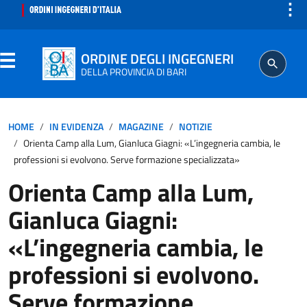
⋮
ORDINE DEGLI INGEGNERI
DELLA PROVINCIA DI BARI
ORDINE
HOME
IN EVIDENZA
MAGAZINE
NOTIZIE
Orienta Camp alla Lum, Gianluca Giagni: «L’ingegneria cambia, le
SEGRETERIA
professioni si evolvono. Serve formazione specializzata»
Orienta Camp alla Lum,
ISCRITTO
Gianluca Giagni:
PROFESSIONE
«L’ingegneria cambia, le
professioni si evolvono.
AGGIORNAMENTO PROFESSIONALE
Serve formazione