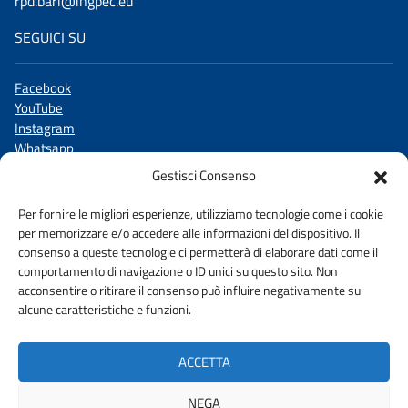
rpd.bari@ingpec.eu
SEGUICI SU
Facebook
YouTube
Instagram
Whatsapp
Linkedin
Gestisci Consenso
X
TikTok
Per fornire le migliori esperienze, utilizziamo tecnologie come i cookie
per memorizzare e/o accedere alle informazioni del dispositivo. Il
consenso a queste tecnologie ci permetterà di elaborare dati come il
comportamento di navigazione o ID unici su questo sito. Non
acconsentire o ritirare il consenso può influire negativamente su
WHISTLEBLOWING
alcune caratteristiche e funzioni.
AMMINISTRAZIONE TRASPARENTE
ACCETTA
DICHIARAZIONE DI ACCESSIBILITA’
PRIVACY POLICY
NEGA